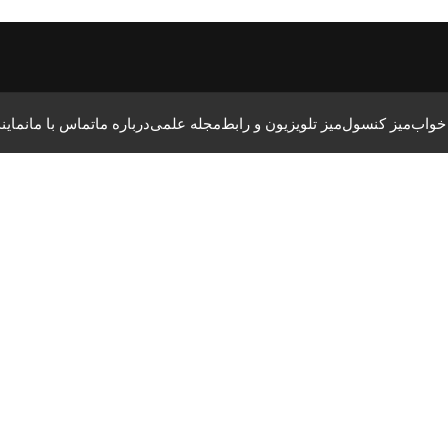
 خواب
میز کنسول
میز تلویزیون و رابط
مجله علمی
درباره ما
تماس با ما
نماین